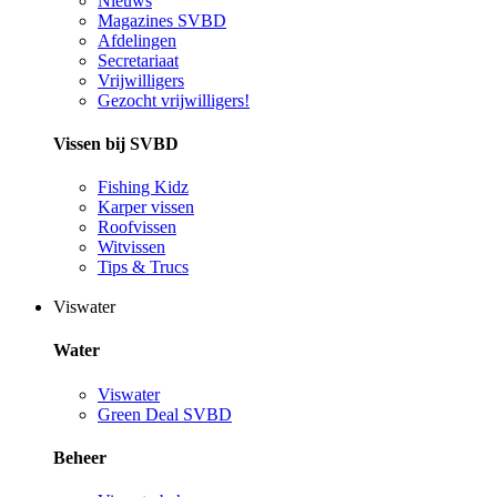
Nieuws
Magazines SVBD
Afdelingen
Secretariaat
Vrijwilligers
Gezocht vrijwilligers!
Vissen bij SVBD
Fishing Kidz
Karper vissen
Roofvissen
Witvissen
Tips & Trucs
Viswater
Water
Viswater
Green Deal SVBD
Beheer