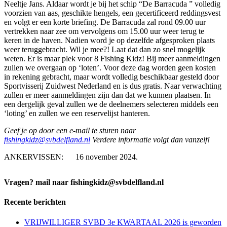
Neeltje Jans. Aldaar wordt je bij het schip “De Barracuda ” volledig
voorzien van aas, geschikte hengels, een gecertificeerd reddingsvest
en volgt er een korte briefing. De Barracuda zal rond 09.00 uur
vertrekken naar zee om vervolgens om 15.00 uur weer terug te
keren in de haven. Nadien word je op dezelfde afgesproken plaats
weer teruggebracht. Wil je mee?! Laat dat dan zo snel mogelijk
weten. Er is maar plek voor 8 Fishing Kidz! Bij meer aanmeldingen
zullen we overgaan op ‘loten’. Voor deze dag worden geen kosten
in rekening gebracht, maar wordt volledig beschikbaar gesteld door
Sportvisserij Zuidwest Nederland en is dus gratis. Naar verwachting
zullen er meer aanmeldingen zijn dan dat we kunnen plaatsen. In
een dergelijk geval zullen we de deelnemers selecteren middels een
‘loting’ en zullen we een reservelijst hanteren.
Geef je op door een e-mail te sturen naar
fishingkidz@svbdelfland.nl
Verdere informatie volgt dan vanzelf!
ANKERVISSEN: 16 november 2024.
Vragen? mail naar fishingkidz@svbdelfland.nl
Recente berichten
VRIJWILLIGER SVBD 3e KWARTAAL 2026 is geworden