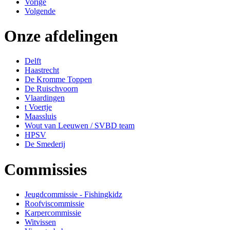
Vorige
Volgende
Onze afdelingen
Delft
Haastrecht
De Kromme Toppen
De Ruischvoorn
Vlaardingen
t Voertje
Maassluis
Wout van Leeuwen / SVBD team
HPSV
De Smederij
Commissies
Jeugdcommissie - Fishingkidz
Roofviscommissie
Karpercommissie
Witvissen