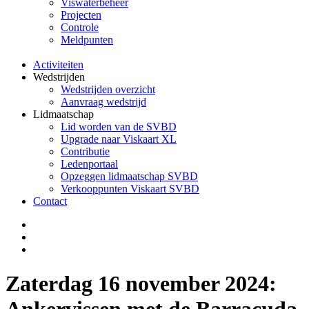
Viswaterbeheer
Projecten
Controle
Meldpunten
Activiteiten
Wedstrijden
Wedstrijden overzicht
Aanvraag wedstrijd
Lidmaatschap
Lid worden van de SVBD
Upgrade naar Viskaart XL
Contributie
Ledenportaal
Opzeggen lidmaatschap SVBD
Verkooppunten Viskaart SVBD
Contact
Zaterdag 16 november 2024:
Ankervissen met de Barracuda