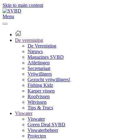
Skip to main content
Menu
De vereniging
De Vereniging
Nieuws
Magazines SVBD
Afdelingen
Secretariaat
Vrijwilligers
Gezocht vrijwilligers!
Fishing Kidz
Karper vissen
Roofvissen
Witvissen
Tips & Trucs
Viswater
Viswater
Green Deal SVBD
Viswaterbeheer
Projecten