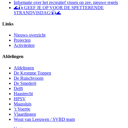
Informatie over het recreatief vissen op zee. nieuwe regels
🌊🎣 GEEF JE OP VOOR DE SPETTERENDE
STRANDVISDAG!🎣🌊
Links
Nieuws overzicht
Projecten
Activiteiten
Afdelingen
Afdelingen
De Kromme Toppen
De Ruischvoorn
De Smederij
Delft
Haastrecht
HPSV
Maassluis
’t Voertje
Vlaardingen
Wout van Leeuwen / SVBD team