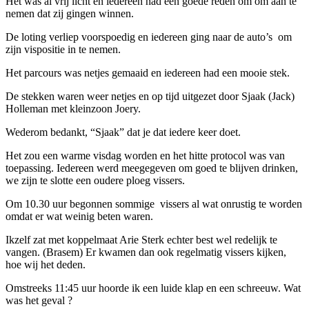
Het was al vrij licht en iedereen had een goede reden om om aan te
nemen dat zij gingen winnen.
De loting verliep voorspoedig en iedereen ging naar de auto’s om
zijn vispositie in te nemen.
Het parcours was netjes gemaaid en iedereen had een mooie stek.
De stekken waren weer netjes en op tijd uitgezet door Sjaak (Jack)
Holleman met kleinzoon Joery.
Wederom bedankt, “Sjaak” dat je dat iedere keer doet.
Het zou een warme visdag worden en het hitte protocol was van
toepassing. Iedereen werd meegegeven om goed te blijven drinken,
we zijn te slotte een oudere ploeg vissers.
Om 10.30 uur begonnen sommige vissers al wat onrustig te worden
omdat er wat weinig beten waren.
Ikzelf zat met koppelmaat Arie Sterk echter best wel redelijk te
vangen. (Brasem) Er kwamen dan ook regelmatig vissers kijken,
hoe wij het deden.
Omstreeks 11:45 uur hoorde ik een luide klap en een schreeuw. Wat
was het geval ?