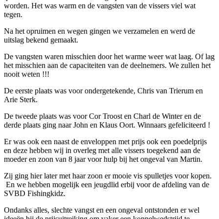
worden. Het was warm en de vangsten van de vissers viel wat
tegen.
Na het opruimen en wegen gingen we verzamelen en werd de
uitslag bekend gemaakt.
De vangsten waren misschien door het warme weer wat laag. Of lag
het misschien aan de capaciteiten van de deelnemers. We zullen het
nooit weten !!!
De eerste plaats was voor ondergetekende, Chris van Trierum en
Arie Sterk.
De tweede plaats was voor Cor Troost en Charl de Winter en de
derde plaats ging naar John en Klaus Oort. Winnaars gefeliciteerd !
Er was ook een naast de enveloppen met prijs ook een poedelprijs
en deze hebben wij in overleg met alle vissers toegekend aan de
moeder en zoon van 8 jaar voor hulp bij het ongeval van Martin.
Zij ging hier later met haar zoon er mooie vis spulletjes voor kopen.
En we hebben mogelijk een jeugdlid erbij voor de afdeling van de
SVBD Fishingkidz.
Ondanks alles, slechte vangst en een ongeval ontstonden er wel
ideeën bij de prijsuitreiking om vaker een koppelwedstrijd te