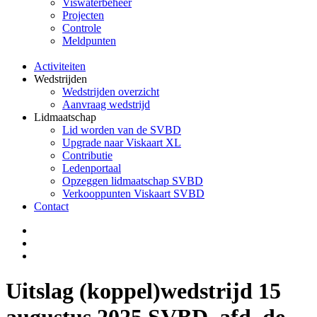
Viswaterbeheer
Projecten
Controle
Meldpunten
Activiteiten
Wedstrijden
Wedstrijden overzicht
Aanvraag wedstrijd
Lidmaatschap
Lid worden van de SVBD
Upgrade naar Viskaart XL
Contributie
Ledenportaal
Opzeggen lidmaatschap SVBD
Verkooppunten Viskaart SVBD
Contact
Uitslag (koppel)wedstrijd 15
augustus 2025 SVBD. afd. de