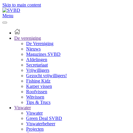
Skip to main content
Menu
De vereniging
De Vereniging
Nieuws
Magazines SVBD
Afdelingen
Secretariaat
Vrijwilligers
Gezocht vrijwilligers!
Fishing Kidz
Karper vissen
Roofvissen
Witvissen
Tips & Trucs
Viswater
Viswater
Green Deal SVBD
Viswaterbeheer
Projecten