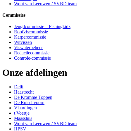
Wout van Leeuwen / SVBD team
Commissies
Jeugdcommissie – Fishingkidz
Roofviscommissie
Karpercommissie
Witvissen
Viswaterbeheer
Redactiecommissie
Controle-commissie
Onze afdelingen
Delft
Haastrecht
De Kromme Toppen
De Ruischvoorn
Vlaardingen
t Voertje
Maassluis
Wout van Leeuwen / SVBD team
HPSV