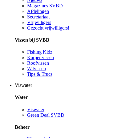
Nieuws
Magazines SVBD
Afdelingen
Secretariaat
Vrijwilligers
Gezocht vrijwilligers!
Vissen bij SVBD
Fishing Kidz
Karper vissen
Roofvissen
Witvissen
Tips & Trucs
Viswater
Water
Viswater
Green Deal SVBD
Beheer